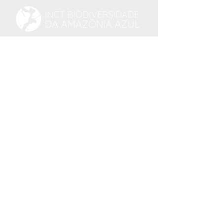
bioamazoniaazul@gmail.com
APOIO
USO DE IMAGENS
As fotos dentro deste site são de uso livre
ou foram produzidas junto a
FUNDAÇÃO