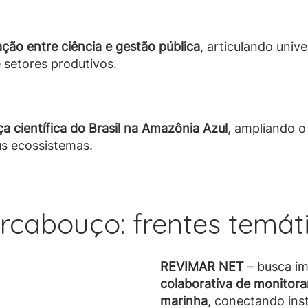
ão entre ciência e gestão pública
, articulando univ
 setores produtivos.
a científica do Brasil na Amazônia Azul
, ampliando 
us ecossistemas.
rcabouço: frentes temát
REVIMAR NET
– busca i
 estabelecimento de um
colaborativa de monitor
Habitats
Marinhos,
marinha
, conectando inst