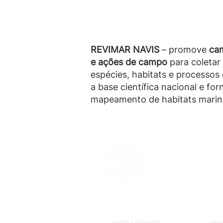
arqueologia de dados e mape
marinhos da Amazônia Azul.
REVIMAR NAVIS
– promove
ca
e ações de campo
para coletar
espécies, habitats e processos
a base científica nacional e fo
mapeamento de habitats marin