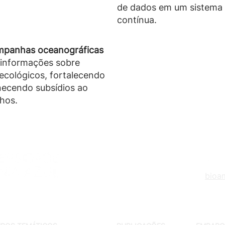
amento de dos habitats
de dados em um sistema 
contínua.
REVIMAR TEC
– constro
mpanhas oceanográficas
soluções tecnológicas
q
 informações sobre
garantindo interoperabi
 ecológicos, fortalecendo
aberto aos dados e inf
rnecendo subsídios ao
da iniciativa.
hos.
bioa