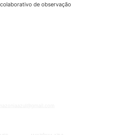
colaborativo de observação
i a
infraestrutura de dados e
ue sustentam o REVIMAR,
lidade, segurança e acesso
ormações geradas no âmbito
mazoniaazul@gmail.com