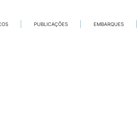
COS
PUBLICAÇÕES
EMBARQUES
Monitoramento e Conservação da Biodivers
s Vivos Marinhos - é uma ação que
visa co
l da biodiversidade marinha brasileira
, co
s que apoiem políticas públicas e decisões 