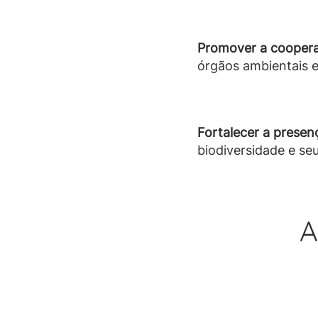
Promover a cooperaç
órgãos ambientais e
Fortalecer a presenç
biodiversidade e se
A
REVIMAR MAP
– orientado ao
método de
Classificação de 