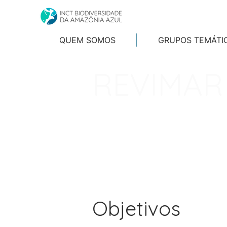
QUEM SOMOS
GRUPOS TEMÁTI
REVIMAR
O
REVIMAR
- Avaliação, 
Sustentável dos Recurso
promover o uso sustentáve
científicas e tecnológica
Objetivos