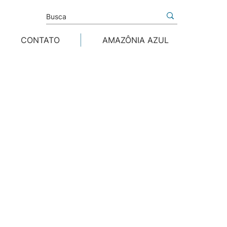
CONTATO
AMAZÔNIA AZUL
idade Marinha e Uso
mpreender, conservar e
nsolidando bases
sobre o oceano.